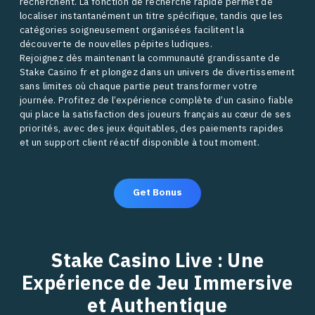
recherchent. La fonction de recherche rapide permet de
localiser instantanément un titre spécifique, tandis que les
catégories soigneusement organisées facilitent la
découverte de nouvelles pépites ludiques.
Rejoignez dès maintenant la communauté grandissante de
Stake Casino fr et plongez dans un univers de divertissement
sans limites où chaque partie peut transformer votre
journée. Profitez de l’expérience complète d’un casino fiable
qui place la satisfaction des joueurs français au cœur de ses
priorités, avec des jeux équitables, des paiements rapides
et un support client réactif disponible à tout moment.
Get Bonus
Stake Casino Live : Une
Expérience de Jeu Immersive
et Authentique