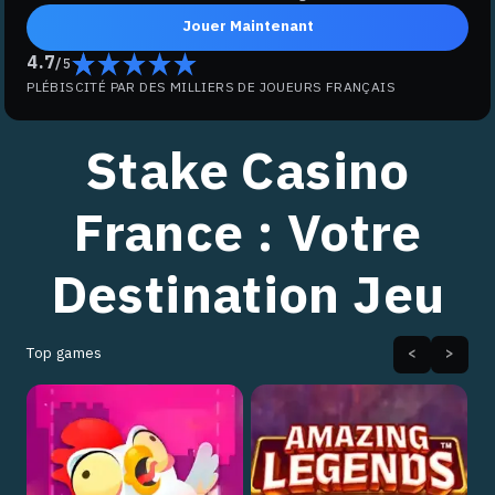
Jouer Maintenant
4.7
/
5
PLÉBISCITÉ PAR DES MILLIERS DE JOUEURS FRANÇAIS
Stake Casino
France : Votre
Destination Jeu
Top games
<
>