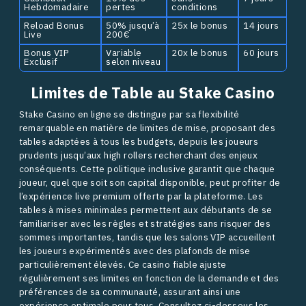
Hebdomadaire
pertes
conditions
Reload Bonus
50% jusqu’à
25x le bonus
14 jours
Live
200€
Bonus VIP
Variable
20x le bonus
60 jours
Exclusif
selon niveau
Limites de Table au Stake Casino
Stake Casino en ligne se distingue par sa flexibilité
remarquable en matière de limites de mise, proposant des
tables adaptées à tous les budgets, depuis les joueurs
prudents jusqu’aux high rollers recherchant des enjeux
conséquents. Cette politique inclusive garantit que chaque
joueur, quel que soit son capital disponible, peut profiter de
l’expérience live premium offerte par la plateforme. Les
tables à mises minimales permettent aux débutants de se
familiariser avec les règles et stratégies sans risquer des
sommes importantes, tandis que les salons VIP accueillent
les joueurs expérimentés avec des plafonds de mise
particulièrement élevés. Ce casino fiable ajuste
régulièrement ses limites en fonction de la demande et des
préférences de sa communauté, assurant ainsi une