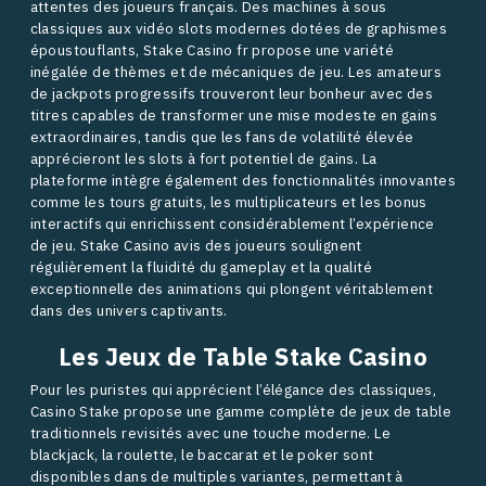
attentes des joueurs français. Des machines à sous
classiques aux vidéo slots modernes dotées de graphismes
époustouflants, Stake Casino fr propose une variété
inégalée de thèmes et de mécaniques de jeu. Les amateurs
de jackpots progressifs trouveront leur bonheur avec des
titres capables de transformer une mise modeste en gains
extraordinaires, tandis que les fans de volatilité élevée
apprécieront les slots à fort potentiel de gains. La
plateforme intègre également des fonctionnalités innovantes
comme les tours gratuits, les multiplicateurs et les bonus
interactifs qui enrichissent considérablement l’expérience
de jeu. Stake Casino avis des joueurs soulignent
régulièrement la fluidité du gameplay et la qualité
exceptionnelle des animations qui plongent véritablement
dans des univers captivants.
Les Jeux de Table Stake Casino
Pour les puristes qui apprécient l’élégance des classiques,
Casino Stake propose une gamme complète de jeux de table
traditionnels revisités avec une touche moderne. Le
blackjack, la roulette, le baccarat et le poker sont
disponibles dans de multiples variantes, permettant à