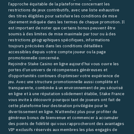
l’approche équitable de la plateforme concernant les
restrictions de jeux contributifs, avec une liste exhaustive
des titres éligibles pour satisfaire les conditions de mise
clairement indiquée dans les termes de chaque promotion. Il
est important de noter que certains bonus peuvent être
soumis à des limites de mise maximale par tour ou à des
restrictions géographiques spécifiques, informations
toujours précisées dans les conditions détaillées
accessibles depuis votre compte joueur ou la page
promotionnelle concernée.
Rejoindre Stake Casino en ligne aujourd’hui vous ouvre les
portes d’un univers de récompenses généreuses et
d’opportunités continues d’optimiser votre expérience de
jeu. Avec une structure promotionnelle aussi complète et
transparente, combinée à un environnement de jeu sécurisé
en ligne et à une réputation solidement établie, Stake France
vous invite à découvrir pourquoi tant de joueurs ont fait de
cette plateforme leur destination privilégiée pour le
divertissement en ligne. N’attendez plus pour profiter du
généreux bonus de bienvenue et commencer à accumuler
des points de fidélité qui vous rapprocheront des avantages
VIP exclusifs réservés aux membres les plus engagés de