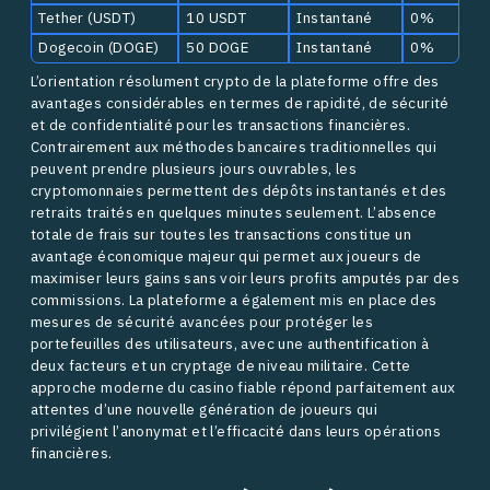
Tether (USDT)
10 USDT
Instantané
0%
Dogecoin (DOGE)
50 DOGE
Instantané
0%
L’orientation résolument crypto de la plateforme offre des
avantages considérables en termes de rapidité, de sécurité
et de confidentialité pour les transactions financières.
Contrairement aux méthodes bancaires traditionnelles qui
peuvent prendre plusieurs jours ouvrables, les
cryptomonnaies permettent des dépôts instantanés et des
retraits traités en quelques minutes seulement. L’absence
totale de frais sur toutes les transactions constitue un
avantage économique majeur qui permet aux joueurs de
maximiser leurs gains sans voir leurs profits amputés par des
commissions. La plateforme a également mis en place des
mesures de sécurité avancées pour protéger les
portefeuilles des utilisateurs, avec une authentification à
deux facteurs et un cryptage de niveau militaire. Cette
approche moderne du casino fiable répond parfaitement aux
attentes d’une nouvelle génération de joueurs qui
privilégient l’anonymat et l’efficacité dans leurs opérations
financières.