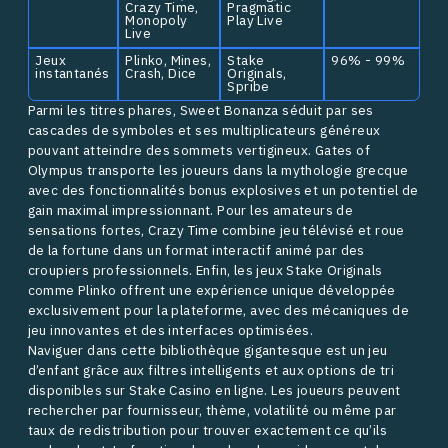
Crazy Time,
Pragmatic
Monopoly
Play Live
Live
Jeux
Plinko, Mines,
Stake
96% - 99%
instantanés
Crash, Dice
Originals,
Spribe
Parmi les titres phares, Sweet Bonanza séduit par ses
cascades de symboles et ses multiplicateurs généreux
pouvant atteindre des sommets vertigineux. Gates of
Olympus transporte les joueurs dans la mythologie grecque
avec des fonctionnalités bonus explosives et un potentiel de
gain maximal impressionnant. Pour les amateurs de
sensations fortes, Crazy Time combine jeu télévisé et roue
de la fortune dans un format interactif animé par des
croupiers professionnels. Enfin, les jeux Stake Originals
comme Plinko offrent une expérience unique développée
exclusivement pour la plateforme, avec des mécaniques de
jeu innovantes et des interfaces optimisées.
Naviguer dans cette bibliothèque gigantesque est un jeu
d’enfant grâce aux filtres intelligents et aux options de tri
disponibles sur Stake Casino en ligne. Les joueurs peuvent
rechercher par fournisseur, thème, volatilité ou même par
taux de redistribution pour trouver exactement ce qu’ils