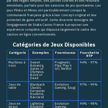
par des règles simples, des parties courtes et des résultats
immédiats, parfaits pour les sessions de jeu spontanées. Les
jeux Plinko et Mines ont particulièrement conquis la
communauté française grâce à leur concept original et leur
potentiel de gains attractif. Cette diversité témoigne de
l’engagement de Stake Casino France à proposer une
expérience complète qui dépasse largement le cadre des
casinos en ligne conventionnels.
Catégories de Jeux Disponibles
Catégorie
Exemples
Fournisseur
Fourchette
RTP
Machines à
Sweet
Pragmatic
94% - 97%
sous
Bonanza,
Play, Play’n
Gates of
GO, NetEnt
Olympus,
Book of
Dead
Jeux de
Blackjack
Evolution
97% - 99%
table
Classic,
Gaming, Ezugi
European
Roulette,
Baccarat
Jeux en
Lightning
Evolution
94% - 98%
direct
Roulette,
Gaming,