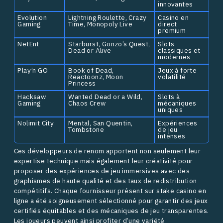
innovantes
Evolution
Lightning Roulette, Crazy
Casino en
Gaming
Time, Monopoly Live
direct
premium
NetEnt
Starburst, Gonzo’s Quest,
Slots
Dead or Alive
classiques et
modernes
Play’n GO
Book of Dead,
Jeux à forte
Reactoonz, Moon
volatilité
Princess
Hacksaw
Wanted Dead or a Wild,
Slots à
Gaming
Chaos Crew
mécaniques
uniques
Nolimit City
Mental, San Quentin,
Expériences
Tombstone
de jeu
intenses
Ces développeurs de renom apportent non seulement leur
expertise technique mais également leur créativité pour
proposer des expériences de jeu immersives avec des
graphismes de haute qualité et des taux de redistribution
compétitifs. Chaque fournisseur présent sur stake casino en
ligne a été soigneusement sélectionné pour garantir des jeux
certifiés équitables et des mécaniques de jeu transparentes.
Les joueurs peuvent ainsi profiter d’une variété