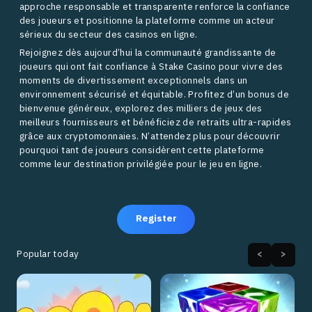
approche responsable et transparente renforce la confiance
des joueurs et positionne la plateforme comme un acteur
sérieux du secteur des casinos en ligne.
Rejoignez dès aujourd’hui la communauté grandissante de
joueurs qui ont fait confiance à Stake Casino pour vivre des
moments de divertissement exceptionnels dans un
environnement sécurisé et équitable. Profitez d’un bonus de
bienvenue généreux, explorez des milliers de jeux des
meilleurs fournisseurs et bénéficiez de retraits ultra-rapides
grâce aux cryptomonnaies. N’attendez plus pour découvrir
pourquoi tant de joueurs considèrent cette plateforme
comme leur destination privilégiée pour le jeu en ligne.
Register
Popular today
<
>