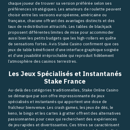
chaque joueur de trouver sa version préférée selon ses
préférences stratégiques. Les amateurs de roulette peuvent
choisir entre les versions européenne, américaine ou
française, chacune offrant des avantages distincts et des
taux de redistribution attractifs. Les tables de blackjack
proposent différentes limites de mise pour accommoder
aussi bien les petits budgets que les high-rollers en quête
de sensations fortes. Avis Stake Casino confirment que ces
jeux de table bénéficient d’une interface graphique soignée
et d’une jouabilité irréprochable qui reproduit fidèlement
l’atmosphère des casinos terrestres.
Les Jeux Spécialisés et Instantanés
Stake France
Au-delà des catégories traditionnelles, Stake Online Casino
se démarque par son offre impressionnante de jeux
spécialisés et instantanés qui apportent une dose de
fraîcheur bienvenue. Les crash games, les jeux de dés, le
keno, le bingo et les cartes à gratter offrent des alternatives
passionnantes pour ceux qui recherchent des expériences
de jeu rapides et divertissantes. Ces titres se caractérisent