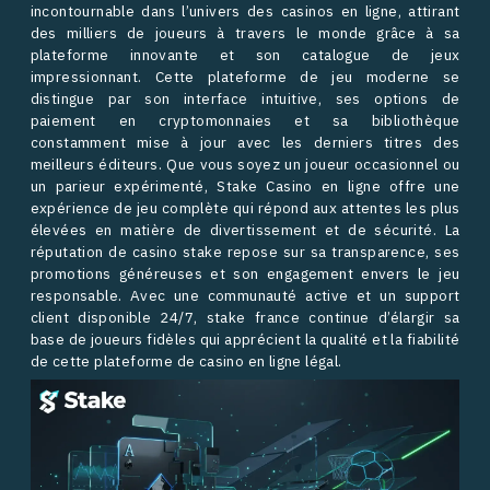
incontournable dans l’univers des casinos en ligne, attirant
des milliers de joueurs à travers le monde grâce à sa
plateforme innovante et son catalogue de jeux
impressionnant. Cette plateforme de jeu moderne se
distingue par son interface intuitive, ses options de
paiement en cryptomonnaies et sa bibliothèque
constamment mise à jour avec les derniers titres des
meilleurs éditeurs. Que vous soyez un joueur occasionnel ou
un parieur expérimenté, Stake Casino en ligne offre une
expérience de jeu complète qui répond aux attentes les plus
élevées en matière de divertissement et de sécurité. La
réputation de casino stake repose sur sa transparence, ses
promotions généreuses et son engagement envers le jeu
responsable. Avec une communauté active et un support
client disponible 24/7, stake france continue d’élargir sa
base de joueurs fidèles qui apprécient la qualité et la fiabilité
de cette plateforme de casino en ligne légal.