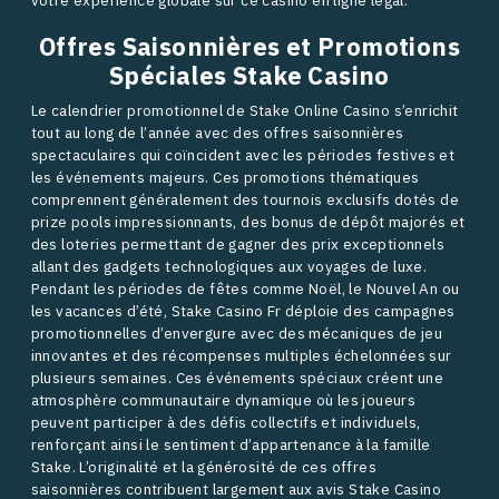
votre expérience globale sur ce casino en ligne légal.
Offres Saisonnières et Promotions
Spéciales Stake Casino
Le calendrier promotionnel de Stake Online Casino s’enrichit
tout au long de l’année avec des offres saisonnières
spectaculaires qui coïncident avec les périodes festives et
les événements majeurs. Ces promotions thématiques
comprennent généralement des tournois exclusifs dotés de
prize pools impressionnants, des bonus de dépôt majorés et
des loteries permettant de gagner des prix exceptionnels
allant des gadgets technologiques aux voyages de luxe.
Pendant les périodes de fêtes comme Noël, le Nouvel An ou
les vacances d’été, Stake Casino Fr déploie des campagnes
promotionnelles d’envergure avec des mécaniques de jeu
innovantes et des récompenses multiples échelonnées sur
plusieurs semaines. Ces événements spéciaux créent une
atmosphère communautaire dynamique où les joueurs
peuvent participer à des défis collectifs et individuels,
renforçant ainsi le sentiment d’appartenance à la famille
Stake. L’originalité et la générosité de ces offres
saisonnières contribuent largement aux avis Stake Casino